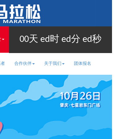
00
天
ed
时
ed
分
ed
秒
录
愿者
合作伙伴
关于我们
团体报名